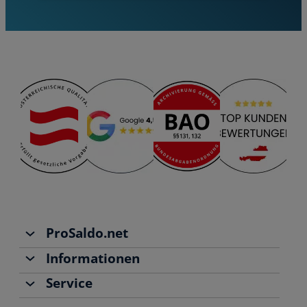
ProSaldo.net
Informationen
Über uns
Service
Team
Buchhaltung
Jobs
Rechnungen schreiben