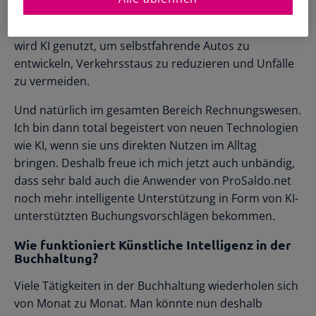
und Fähigkeiten des Einzelnen abgestimmt sind. In
der Automobilindustrie – wie wir alle schon wissen –
wird KI genutzt, um selbstfahrende Autos zu
entwickeln, Verkehrsstaus zu reduzieren und Unfälle
zu vermeiden.
Und natürlich im gesamten Bereich Rechnungswesen.
Ich bin dann total begeistert von neuen Technologien
wie KI, wenn sie uns direkten Nutzen im Alltag
bringen. Deshalb freue ich mich jetzt auch unbändig,
dass sehr bald auch die Anwender von ProSaldo.net
noch mehr intelligente Unterstützung in Form von KI-
unterstützten Buchungsvorschlägen bekommen.
Wie funktioniert Künstliche Intelligenz in der
Buchhaltung?
Viele Tätigkeiten in der Buchhaltung wiederholen sich
von Monat zu Monat. Man könnte nun deshalb