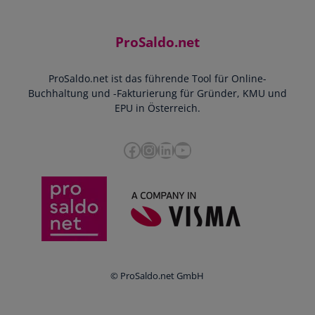
Support
Community
Einnahmen-Ausgaben-Rechnung
Starthilfe-Paket
Kontakt
ProSaldo.net
Doppelte Buchführung
YouTube-Tutorials
Impressum
Scannen & Buchen
Webinar
ProSaldo.net ist das führende Tool für Online-
Presse
Bankdatenimport
Blog
Buchhaltung und -Fakturierung für Gründer, KMU und
Datenschutz
Zusammenarbeit mit Steuerberater
EPU in Österreich.
FAQs
Cookie-Richtlinien
Umsatzsteuervoranmeldung
Glossar
Facebook
Instagram
LinkedIn
YouTube
e-Rechnung an den Bund
Termine
Whistleblowing
Anbieter im Vergleich
Ratgeber
Newsletter
Login
© ProSaldo.net GmbH