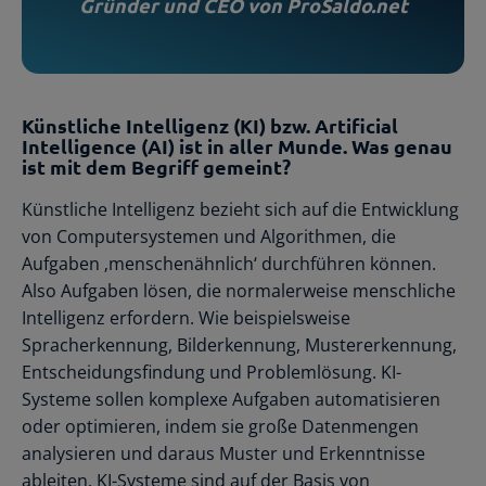
Gründer und CEO von ProSaldo.net
Registrierte Steuerberater und
Übersichtliche Entscheidungshilfen
Buchhalter
Alle Funktionen
Starthilfe-Paket
Übersicht & Infos
Hilfe beim Aufsetzen der Buchhaltung
Künstliche Intelligenz (KI) bzw. Artificial
Intelligence (AI) ist in aller Munde. Was genau
ist mit dem Begriff gemeint?
Künstliche Intelligenz bezieht sich auf die Entwicklung
von Computersystemen und Algorithmen, die
Aufgaben ‚menschenähnlich‘ durchführen können.
Also Aufgaben lösen, die normalerweise menschliche
Intelligenz erfordern. Wie beispielsweise
Spracherkennung, Bilderkennung, Mustererkennung,
Entscheidungsfindung und Problemlösung. KI-
Systeme sollen komplexe Aufgaben automatisieren
oder optimieren, indem sie große Datenmengen
analysieren und daraus Muster und Erkenntnisse
ableiten. KI-Systeme sind auf der Basis von