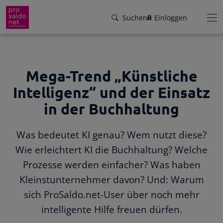
Suchen
Einloggen
Mega-Trend „Künstliche
Funktionen
Intelligenz“ und der Einsatz
Preise
Wir helfen dir!
in der Buchhaltung
Branchen
Von Buchungsbeispielen über HowTo-
Was bedeutet KI genau? Wem nutzt diese?
Videos bis zu persönlichem Support per E-
Service
Wie erleichtert KI die Buchhaltung? Welche
Mail, Telefon oder Live-Chat.
Prozesse werden einfacher? Was haben
Für Steuerberater
Gründer-Paket
Unser Hilfeangebot
Kleinstunternehmer davon? Und: Warum
Effiziente Zusammenarbeit
Facebook
Instagram
LinkedIn
YouTube
sich ProSaldo.net-User über noch mehr
Rückenwind für den Weg in die
Rechnungen schreiben
intelligente Hilfe freuen dürfen.
Selbstständigkeit: ProSaldo.net für
Rechnungen im Handumdrehen
Gründer 1 Jahr kostenlos!
Zugriff auf die Buchhaltung deiner Klienten