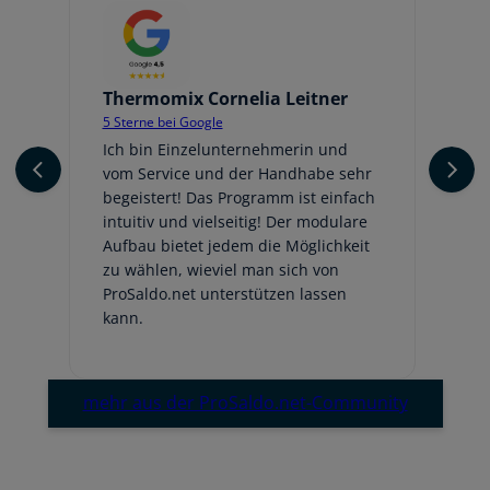
Thermomix Cornelia Leitner
Jo
5 Sterne bei Google
5 
er
Ich bin Einzelunternehmerin und
Ic
vom Service und der Handhabe sehr
An
begeistert! Das Programm ist einfach
ge
intuitiv und vielseitig! Der modulare
fr
Aufbau bietet jedem die Möglichkeit
Au
zu wählen, wieviel man sich von
be
ProSaldo.net unterstützen lassen
hi
kann.
Em
mehr aus der ProSaldo.net-Community