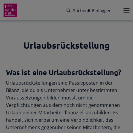
Suchen
Einloggen
Urlaubsrückstellung
Funktionen
Preise
Wir helfen dir!
Was ist eine Urlaubsrückstellung?
Branchen
Von Buchungsbeispielen über HowTo-
Urlaubsrückstellungen sind Passivposten in der
Videos bis zu persönlichem Support per E-
Service
Bilanz, die du als Unternehmer unter bestimmten
Mail, Telefon oder Live-Chat.
Voraussetzungen bilden musst, um die
Für Steuerberater
Gründer-Paket
Verpflichtungen aus dem noch nicht genommenen
Unser Hilfeangebot
Urlaub deiner Mitarbeiter finanziell abzubilden. Es
Effiziente Zusammenarbeit
Facebook
Instagram
LinkedIn
YouTube
Rückenwind für den Weg in die
handelt sich hierbei um eine Verbindlichkeit des
Rechnungen schreiben
Selbstständigkeit: ProSaldo.net für
Unternehmens gegenüber seinen Mitarbeitern, die
Rechnungen im Handumdrehen
Gründer 1 Jahr kostenlos!
Zugriff auf die Buchhaltung deiner Klienten