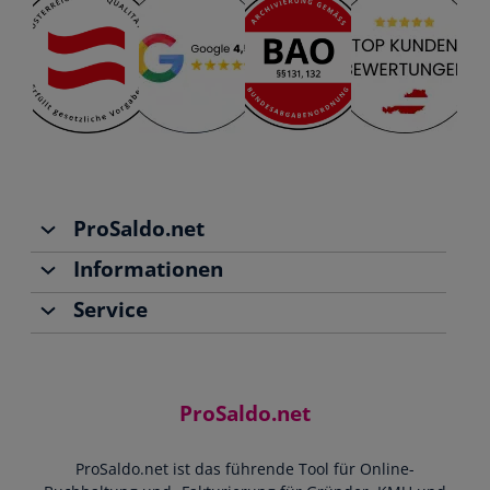
ProSaldo.net
Informationen
Über uns
Service
Team
Buchhaltung
Jobs
Rechnungen schreiben
Support
Community
Einnahmen-Ausgaben-Rechnung
Starthilfe-Paket
Kontakt
ProSaldo.net
Doppelte Buchführung
YouTube-Tutorials
Impressum
Scannen & Buchen
Webinar
ProSaldo.net ist das führende Tool für Online-
Presse
Bankdatenimport
Blog