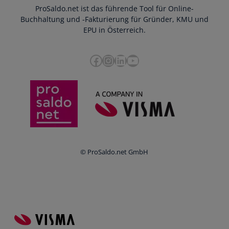
Webinar
ProSaldo.net ist das führende Tool für Online-
Presse
Bankdatenimport
Blog
Buchhaltung und -Fakturierung für Gründer, KMU und
Datenschutz
Zusammenarbeit mit Steuerberater
EPU in Österreich.
FAQs
Cookie-Richtlinien
Umsatzsteuervoranmeldung
Glossar
Facebook
Instagram
LinkedIn
YouTube
e-Rechnung an den Bund
Termine
Whistleblowing
Anbieter im Vergleich
Ratgeber
Newsletter
Login
© ProSaldo.net GmbH