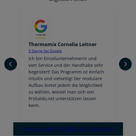
Thermomix Cornelia Leitner
Jo
5 Sterne bei Google
5 
er
Ich bin Einzelunternehmerin und
Ic
vom Service und der Handhabe sehr
An
begeistert! Das Programm ist einfach
ge
intuitiv und vielseitig! Der modulare
fr
Aufbau bietet jedem die Möglichkeit
Au
zu wählen, wieviel man sich von
be
ProSaldo.net unterstützen lassen
hi
kann.
Em
mehr aus der ProSaldo.net-Community