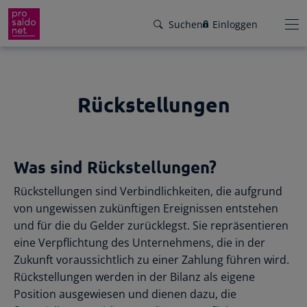
Suchen
Einloggen
Rückstellungen
Funktionen
Preise
Wir helfen dir!
Was sind Rückstellungen?
Branchen
Von Buchungsbeispielen über HowTo-
Rückstellungen sind Verbindlichkeiten, die aufgrund
Videos bis zu persönlichem Support per E-
Service
von ungewissen zukünftigen Ereignissen entstehen
Mail, Telefon oder Live-Chat.
und für die du Gelder zurücklegst. Sie repräsentieren
Für Steuerberater
Gründer-Paket
eine Verpflichtung des Unternehmens, die in der
Unser Hilfeangebot
Zukunft voraussichtlich zu einer Zahlung führen wird.
Effiziente Zusammenarbeit
Facebook
Instagram
LinkedIn
YouTube
Rückenwind für den Weg in die
Rückstellungen werden in der Bilanz als eigene
Rechnungen schreiben
Selbstständigkeit: ProSaldo.net für
Position ausgewiesen und dienen dazu, die
Rechnungen im Handumdrehen
Gründer 1 Jahr kostenlos!
Zugriff auf die Buchhaltung deiner Klienten