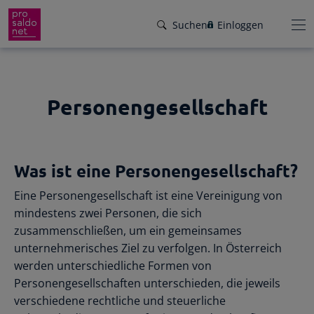
Suchen
Einloggen
Personengesellschaft
Funktionen
Preise
Wir helfen dir!
Was ist eine Personengesellschaft?
Branchen
Von Buchungsbeispielen über HowTo-
Eine Personengesellschaft ist eine Vereinigung von
Videos bis zu persönlichem Support per E-
Service
mindestens zwei Personen, die sich
Mail, Telefon oder Live-Chat.
zusammenschließen, um ein gemeinsames
Für Steuerberater
Gründer-Paket
unternehmerisches Ziel zu verfolgen. In Österreich
Unser Hilfeangebot
werden unterschiedliche Formen von
Effiziente Zusammenarbeit
Facebook
Instagram
LinkedIn
YouTube
Rückenwind für den Weg in die
Personengesellschaften unterschieden, die jeweils
Rechnungen schreiben
Selbstständigkeit: ProSaldo.net für
verschiedene rechtliche und steuerliche
Rechnungen im Handumdrehen
Gründer 1 Jahr kostenlos!
Zugriff auf die Buchhaltung deiner Klienten