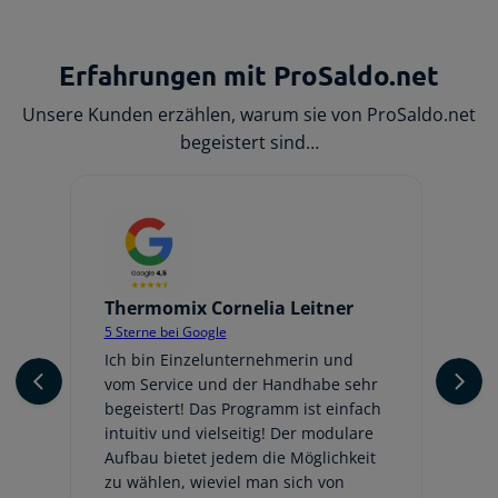
Erfahrungen mit ProSaldo.net
Unsere Kunden erzählen, warum sie von ProSaldo.net
begeistert sind…
Thermomix Cornelia Leitner
Jo
5 Sterne bei Google
5 
er
Ich bin Einzelunternehmerin und
Ic
vom Service und der Handhabe sehr
An
begeistert! Das Programm ist einfach
ge
intuitiv und vielseitig! Der modulare
fr
Aufbau bietet jedem die Möglichkeit
Au
zu wählen, wieviel man sich von
be