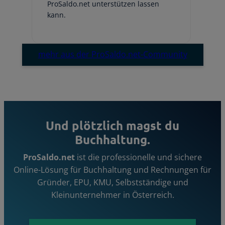
ProSaldo.net unterstützen lassen
hi
kann.
Em
mehr aus der ProSaldo.net-Community
Und plötzlich magst du
Buchhaltung.
ProSaldo.net
ist die professionelle und sichere
Online-Lösung für Buchhaltung und Rechnungen für
Gründer, EPU, KMU, Selbstständige und
Kleinunternehmer in Österreich.