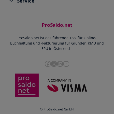
Service
Buchhaltung
Jobs
Rechnungen schreiben
Support
Community
Einnahmen-Ausgaben-Rechnung
Starthilfe-Paket
Kontakt
ProSaldo.net
Doppelte Buchführung
YouTube-Tutorials
Impressum
Scannen & Buchen
Webinar
ProSaldo.net ist das führende Tool für Online-
Presse
Bankdatenimport
Blog
Buchhaltung und -Fakturierung für Gründer, KMU und
Datenschutz
Zusammenarbeit mit Steuerberater
EPU in Österreich.
FAQs
Cookie-Richtlinien
Umsatzsteuervoranmeldung
Glossar
Facebook
Instagram
LinkedIn
YouTube
e-Rechnung an den Bund
Termine
Whistleblowing
Anbieter im Vergleich
Ratgeber
Newsletter
Login
© ProSaldo.net GmbH