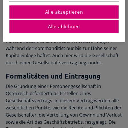
Kommanditgesellschaft (KG)
Registrierte Steuerberater und
Übersichtliche Entscheidungshilfen
Buchhalter
Alle Funktionen
Alle akzeptieren
Die Kommanditgesellschaft besteht aus mindestens
Starthilfe-Paket
Übersicht & Infos
Hilfe beim Aufsetzen der Buchhaltung
einem vollhaftenden Gesellschafter (Komplementär)
Alle ablehnen
und mindestens einem beschränkt haftenden
Gesellschafter (Kommanditist). Der Komplementär
haftet unbeschränkt mit seinem Privatvermögen,
während der Kommanditist nur bis zur Höhe seiner
Kapitaleinlage haftet. Auch hier wird die Gesellschaft
durch einen Gesellschaftsvertrag begründet.
Formalitäten und Eintragung
Die Gründung einer Personengesellschaft in
Österreich erfordert das Erstellen eines
Gesellschaftsvertrags. In diesem Vertrag werden alle
wesentlichen Punkte, wie die Rechte und Pflichten der
Gesellschafter, die Verteilung von Gewinn und Verlust
sowie die Art des Geschäftsbetriebs, festgelegt. Die