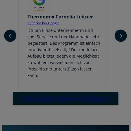
Thermomix Cornelia Leitner
Jo
5 Sterne bei Google
5 
er
Ich bin Einzelunternehmerin und
Ic
vom Service und der Handhabe sehr
An
begeistert! Das Programm ist einfach
ge
intuitiv und vielseitig! Der modulare
fr
Aufbau bietet jedem die Möglichkeit
Au
zu wählen, wieviel man sich von
be
ProSaldo.net unterstützen lassen
hi
kann.
Em
mehr aus der ProSaldo.net-Community