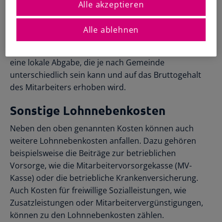
es weitere Abgaben, die du als Arbeitgeber leisten
Registrierte Steuerberater und
Alle akzeptieren
Übersichtliche Entscheidungshilfen
Buchhalter
musst. Der Dienstgeberbeitrag zum
Alle Funktionen
Starthilfe-Paket
Familienlastenausgleichsfonds (FLAF) dient der
Übersicht & Infos
Alle ablehnen
Hilfe beim Aufsetzen der Buchhaltung
Finanzierung der Familienbeihilfe und wird auf Basis
des Bruttogehalts berechnet. Die Kommunalsteuer ist
eine lokale Abgabe, die je nach Gemeinde
unterschiedlich sein kann und auf das Bruttogehalt
des Mitarbeiters erhoben wird.
Sonstige Lohnnebenkosten
Neben den oben genannten Kosten können auch
weitere Lohnnebenkosten anfallen. Dazu gehören
beispielsweise die Beiträge zur betrieblichen
Vorsorge, wie die Mitarbeitervorsorgekasse (MV-
Kasse) oder die betriebliche Krankenversicherung.
Auch Kosten für freiwillige Sozialleistungen, wie
Zusatzleistungen oder Mitarbeitervergünstigungen,
können zu den Lohnnebenkosten zählen.