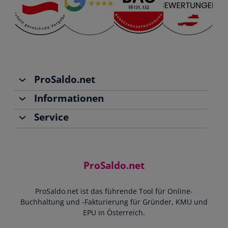
ProSaldo.net
Informationen
Über uns
Service
Team
Buchhaltung
Jobs
Rechnungen schreiben
Support
Community
Einnahmen-Ausgaben-Rechnung
Starthilfe-Paket
Kontakt
ProSaldo.net
Doppelte Buchführung
YouTube-Tutorials
Impressum
Scannen & Buchen
Webinar
ProSaldo.net ist das führende Tool für Online-
Presse
Bankdatenimport
Blog
Buchhaltung und -Fakturierung für Gründer, KMU und
Datenschutz
Zusammenarbeit mit Steuerberater
EPU in Österreich.
FAQs
Cookie-Richtlinien
Umsatzsteuervoranmeldung