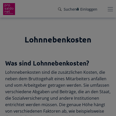
Suchen
Einloggen
Lohnnebenkosten
Funktionen
Preise
Wir helfen dir!
Was sind Lohnnebenkosten?
Branchen
Von Buchungsbeispielen über HowTo-
Lohnnebenkosten sind die zusätzlichen Kosten, die
Videos bis zu persönlichem Support per E-
Service
neben dem Bruttogehalt eines Mitarbeiters anfallen
Mail, Telefon oder Live-Chat.
und vom Arbeitgeber getragen werden. Sie umfassen
Für Steuerberater
Gründer-Paket
verschiedene Abgaben und Beiträge, die an den Staat,
Unser Hilfeangebot
die Sozialversicherung und andere Institutionen
Effiziente Zusammenarbeit
Facebook
Instagram
LinkedIn
YouTube
Rückenwind für den Weg in die
entrichtet werden müssen. Die genaue Höhe hängt
Rechnungen schreiben
Selbstständigkeit: ProSaldo.net für
von verschiedenen Faktoren ab, wie beispielsweise
Rechnungen im Handumdrehen
Gründer 1 Jahr kostenlos!
Zugriff auf die Buchhaltung deiner Klienten