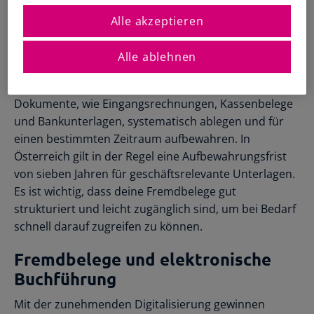
Registrierte Steuerberater und
Übersichtliche Entscheidungshilfen
Buchhalter
Alle akzeptieren
Beschaffung und Aufbewahrung
Alle Funktionen
Starthilfe-Paket
Übersicht & Infos
Hilfe beim Aufsetzen der Buchhaltung
Als Unternehmer bist du verpflichtet, deine Belege
Alle ablehnen
lückenlos und sorgfältig zu sammeln, zu organisieren
und aufzubewahren. Du solltest alle relevanten
Dokumente, wie Eingangsrechnungen, Kassenbelege
und Bankunterlagen, systematisch ablegen und für
einen bestimmten Zeitraum aufbewahren. In
Österreich gilt in der Regel eine Aufbewahrungsfrist
von sieben Jahren für geschäftsrelevante Unterlagen.
Es ist wichtig, dass deine Fremdbelege gut
strukturiert und leicht zugänglich sind, um bei Bedarf
schnell darauf zugreifen zu können.
Fremdbelege und elektronische
Buchführung
Mit der zunehmenden Digitalisierung gewinnen