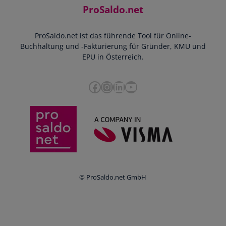
Kontakt
ProSaldo.net
Doppelte Buchführung
YouTube-Tutorials
Impressum
Scannen & Buchen
Webinar
ProSaldo.net ist das führende Tool für Online-
Presse
Bankdatenimport
Blog
Buchhaltung und -Fakturierung für Gründer, KMU und
Datenschutz
Zusammenarbeit mit Steuerberater
EPU in Österreich.
FAQs
Cookie-Richtlinien
Umsatzsteuervoranmeldung
Glossar
Facebook
Instagram
LinkedIn
YouTube
e-Rechnung an den Bund
Termine
Whistleblowing
Anbieter im Vergleich
Ratgeber
Newsletter
Login
© ProSaldo.net GmbH