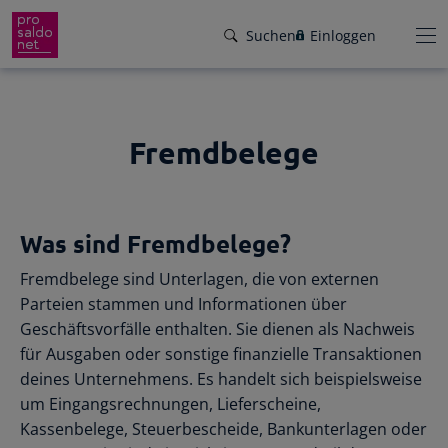
Suchen
Einloggen
Fremdbelege
Funktionen
Preise
Wir helfen dir!
Was sind Fremdbelege?
Branchen
Von Buchungsbeispielen über HowTo-
Fremdbelege sind Unterlagen, die von externen
Videos bis zu persönlichem Support per E-
Service
Parteien stammen und Informationen über
Mail, Telefon oder Live-Chat.
Geschäftsvorfälle enthalten. Sie dienen als Nachweis
Für Steuerberater
Gründer-Paket
für Ausgaben oder sonstige finanzielle Transaktionen
Unser Hilfeangebot
deines Unternehmens. Es handelt sich beispielsweise
Effiziente Zusammenarbeit
Facebook
Instagram
LinkedIn
YouTube
Rückenwind für den Weg in die
um Eingangsrechnungen, Lieferscheine,
Rechnungen schreiben
Selbstständigkeit: ProSaldo.net für
Kassenbelege, Steuerbescheide, Bankunterlagen oder
Rechnungen im Handumdrehen
Gründer 1 Jahr kostenlos!
Zugriff auf die Buchhaltung deiner Klienten