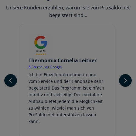
Unsere Kunden erzählen, warum sie von ProSaldo.net
begeistert sind…
Thermomix Cornelia Leitner
Jo
5 Sterne bei Google
5 
er
Ich bin Einzelunternehmerin und
Ic
vom Service und der Handhabe sehr
An
begeistert! Das Programm ist einfach
ge
intuitiv und vielseitig! Der modulare
fr
Aufbau bietet jedem die Möglichkeit
Au
zu wählen, wieviel man sich von
be
ProSaldo.net unterstützen lassen
hi
kann.
Em