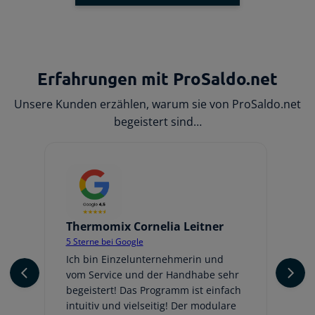
Erfahrungen mit ProSaldo.net
Unsere Kunden erzählen, warum sie von ProSaldo.net
begeistert sind…
Thermomix Cornelia Leitner
Jo
5 Sterne bei Google
5 
er
Ich bin Einzelunternehmerin und
Ic
vom Service und der Handhabe sehr
An
begeistert! Das Programm ist einfach
ge
intuitiv und vielseitig! Der modulare
fr