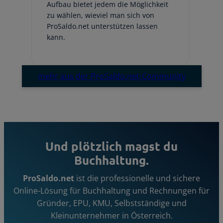
Aufbau bietet jedem die Möglichkeit
Au
zu wählen, wieviel man sich von
be
ProSaldo.net unterstützen lassen
hi
kann.
Em
mehr aus der ProSaldo.net-Community
Und plötzlich magst du
Buchhaltung.
ProSaldo.net
ist die professionelle und sichere
Online-Lösung für Buchhaltung und Rechnungen für
Gründer, EPU, KMU, Selbstständige und
Kleinunternehmer in Österreich.