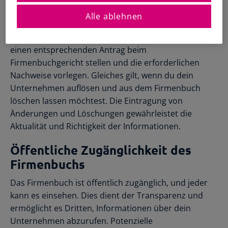
Registrierte Steuerberater und
Übersichtliche Entscheidungshilfen
Buchhalter
ändern, beispielsweise der Firmenname oder die
Alle ablehnen
Alle Funktionen
Starthilfe-Paket
Geschäftsführung, musst du diese Änderungen im
Übersicht & Infos
Hilfe beim Aufsetzen der Buchhaltung
Firmenbuch aktualisieren lassen. Dazu musst du
einen entsprechenden Antrag beim
Firmenbuchgericht stellen und die erforderlichen
Nachweise vorlegen. Gleiches gilt, wenn du dein
Unternehmen auflösen und aus dem Firmenbuch
löschen lassen möchtest. Die Eintragung von
Änderungen und Löschungen gewährleistet die
Aktualität und Richtigkeit der Informationen.
Öffentliche Zugänglichkeit des
Firmenbuchs
Das Firmenbuch ist öffentlich zugänglich, und jeder
kann es einsehen. Dies dient der Transparenz und
ermöglicht es Dritten, Informationen über dein
Unternehmen abzurufen. Potenzielle