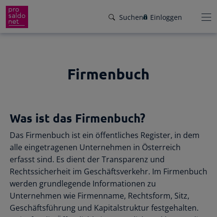
Suchen
Einloggen
Firmenbuch
Funktionen
Preise
Wir helfen dir!
Was ist das Firmenbuch?
Branchen
Von Buchungsbeispielen über HowTo-
Das Firmenbuch ist ein öffentliches Register, in dem
Videos bis zu persönlichem Support per E-
Service
alle eingetragenen Unternehmen in Österreich
Mail, Telefon oder Live-Chat.
erfasst sind. Es dient der Transparenz und
Für Steuerberater
Gründer-Paket
Rechtssicherheit im Geschäftsverkehr. Im Firmenbuch
Unser Hilfeangebot
werden grundlegende Informationen zu
Effiziente Zusammenarbeit
Facebook
Instagram
LinkedIn
YouTube
Rückenwind für den Weg in die
Unternehmen wie Firmenname, Rechtsform, Sitz,
Rechnungen schreiben
Selbstständigkeit: ProSaldo.net für
Geschäftsführung und Kapitalstruktur festgehalten.
Rechnungen im Handumdrehen
Gründer 1 Jahr kostenlos!
Zugriff auf die Buchhaltung deiner Klienten